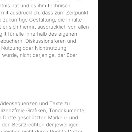
nntnis hat und es ihm technisch
ermit ausdrücklich, dass zum Zeitpunkt
 zukünftige Gestaltung, die Inhalte
 er sich hiermit ausdrücklich von allen
ilt für alle innerhalb des eigenen
tebüchern, Diskussionsforen und
der Nutzung oder Nichtnutzung
 wurde, nicht derjenige, der über
, Videosequenzen und Texte zu
lizenzfreie Grafiken, Tondokumente,
h Dritte geschützten Marken- und
den Besitzrechten der jeweiligen
nzeichen nicht durch Rechte Dritter