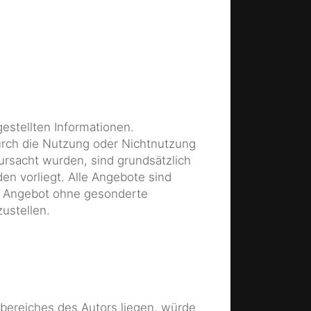
gestellten Informationen.
durch die Nutzung oder Nichtnutzung
ursacht wurden, sind grundsätzlich
en vorliegt. Alle Angebote sind
mte Angebot ohne gesonderte
ustellen.
sbereiches des Autors liegen, würde