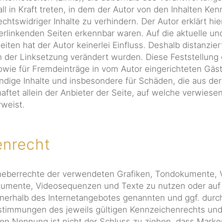
ll in Kraft treten, in dem der Autor von den Inhalten Ke
chtswidriger Inhalte zu verhindern. Der Autor erklärt hi
verlinkenden Seiten erkennbar waren. Auf die aktuelle und
ten hat der Autor keinerlei Einfluss. Deshalb distanziert
ch der Linksetzung verändert wurden. Diese Feststellung g
owie für Fremdeinträge in vom Autor eingerichteten Gäs
lständige Inhalte und insbesondere für Schäden, die aus 
ftet allein der Anbieter der Seite, auf welche verwiesen
rweist.
enrecht
e Urheberrechte der verwendeten Grafiken, Tondokumente
okumente, Videosequenzen und Texte zu nutzen oder auf 
nnerhalb des Internetangebotes genannten und ggf. durc
timmungen des jeweils gültigen Kennzeichenrechts und 
en Nennung ist nicht der Schluss zu ziehen, dass Marke