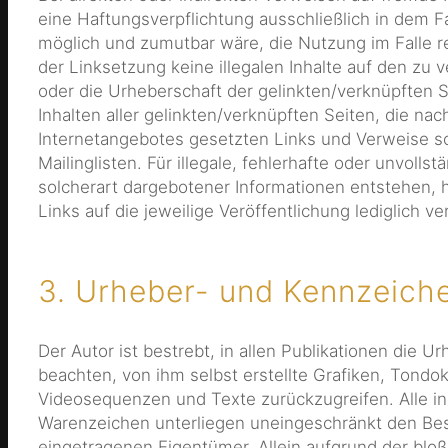
eine Haftungsverpflichtung ausschließlich in dem Fa
möglich und zumutbar wäre, die Nutzung im Falle re
der Linksetzung keine illegalen Inhalte auf den zu 
oder die Urheberschaft der gelinkten/verknüpften Sei
Inhalten aller gelinkten/verknüpften Seiten, die na
Internetangebotes gesetzten Links und Verweise s
Mailinglisten. Für illegale, fehlerhafte oder unvol
solcherart dargebotener Informationen entstehen, ha
Links auf die jeweilige Veröffentlichung lediglich ve
3. Urheber- und Kennzeich
Der Autor ist bestrebt, in allen Publikationen di
beachten, von ihm selbst erstellte Grafiken, Tond
Videosequenzen und Texte zurückzugreifen. Alle i
Warenzeichen unterliegen uneingeschränkt den Bes
eingetragenen Eigentümer. Allein aufgrund der bloß