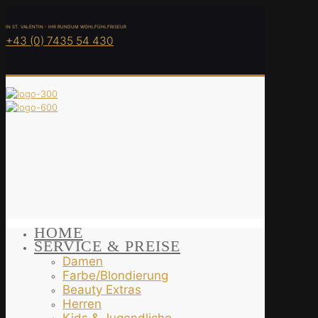
IN ST. VALENTIN - IHR RUNDUM WOHLFÜHLFRISEUR
+43 (0) 7435 54 430
HOME
SERVICE & PREISE
Damen
Farbe/Blondierung
Beauty Extras
Herren