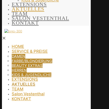
Kids & Jugendliche
EXTENSIONS
AKTUELLES
TEAM
SALON VESTENTHAL
KONTAKT
✕
HOME
SERVICE & PREISE
DAMEN
FARBE/BLONDIERUNG
BEAUTY EXTRAS
HERREN
KIDS & JUGENDLICHE
EXTENSIONS
AKTUELLES
TEAM
Salon Vestenthal
KONTAKT