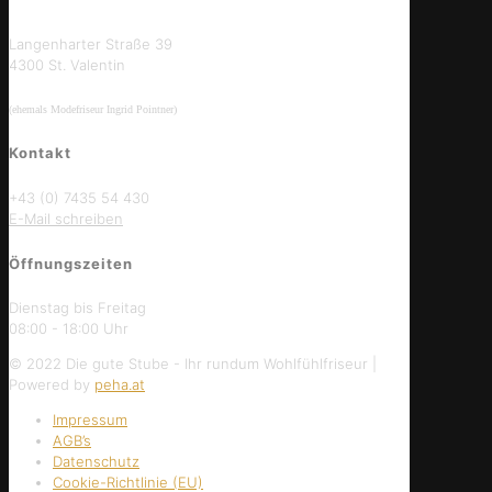
Langenharter Straße 39
4300 St. Valentin
(ehemals Modefriseur Ingrid Pointner)
Kontakt
+43 (0) 7435 54 430
E-Mail schreiben
Öffnungszeiten
Dienstag bis Freitag
08:00 - 18:00 Uhr
© 2022 Die gute Stube - Ihr rundum Wohlfühlfriseur |
Powered by
peha.at
Impressum
AGB’s
Datenschutz
Cookie-Richtlinie (EU)