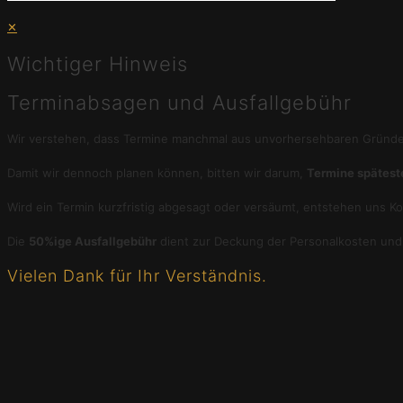
✕
Wichtiger Hinweis
Terminabsagen und Ausfallgebühr
Wir verstehen, dass Termine manchmal aus unvorhersehbaren Grün
Damit wir dennoch planen können, bitten wir darum,
Termine spätest
Wird ein Termin kurzfristig abgesagt oder versäumt, entstehen uns Kos
Die
50%ige Ausfallgebühr
dient zur Deckung der Personalkosten und 
Vielen Dank für Ihr Verständnis.